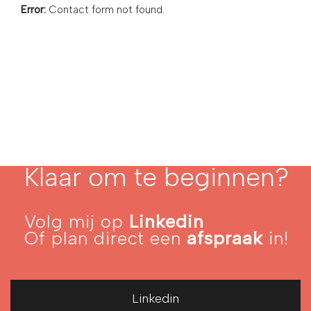
Error:
Contact form not found.
Klaar om te beginnen?
Volg mij op
Linkedin
Of plan direct een
afspraak
in!
Linkedin