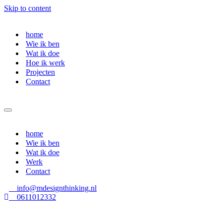
Skip to content
home
Wie ik ben
Wat ik doe
Hoe ik werk
Projecten
Contact
Navigation
Menu
home
Wie ik ben
Wat ik doe
Werk
Contact
info@mdesignthinking.nl
0611012332