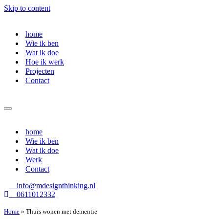
Skip to content
home
Wie ik ben
Wat ik doe
Hoe ik werk
Projecten
Contact
Navigation
Menu
home
Wie ik ben
Wat ik doe
Werk
Contact
info@mdesignthinking.nl
0611012332
Home
»
Thuis wonen met dementie