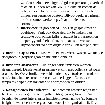
worden deelnemers uitgenodigd een persoonlijk verhaal
te delen. Uit een set van 50-100 verhalen komen de
belangrijkste thema’s naar boven die een rol spelen
binnen een bepaalde context. Bijvoorbeeld ervaringen
rondom samenwerken op afstand in de eerste
coronagolf
Interviews:
in groepen of 1 op 1 in gesprek met de
doelgroep. Vaak ook door gebruik te maken van
creatieve opdrachten krijg je inzicht in ervaringen en
dieperliggende behoeften, motivaties en wensen.
Bijvoorbeeld rondom digitale consulten met je diëtist.
3. Inzichten ophalen.
De fase van het ‘veldwerk’ waarin we met de
doelgroep in gesprek gaan en inzichten ophalen.
4. Inzichten analyseren.
Alle opgehaalde inzichten worden
geanalyseerd. Desgewenst in samenwerking met collega’s uit jouw
organisatie. We gebruiken verschillende design tools en templates
om de inzichten te structureren en vast te leggen. De tools en
templates helpen om inzichten te doorgronden en duiden.
5. Kansgebieden identificeren.
De inzichten worden tegen het
licht van jouw organisatie en jullie uitdagingen gehouden. We
bepalen de meest interessante inzichten, zogenaamde ‘actionable
insights’, waar de meeste groeikans voor jou organisatie zit. Deze