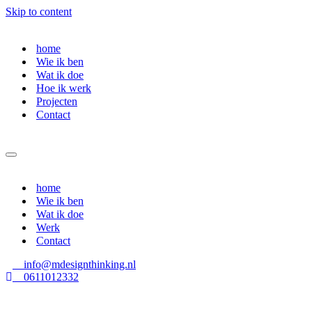
Skip to content
home
Wie ik ben
Wat ik doe
Hoe ik werk
Projecten
Contact
Navigation
Menu
home
Wie ik ben
Wat ik doe
Werk
Contact
info@mdesignthinking.nl
0611012332